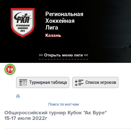
Региональная Хоккейная Лига
Региональная
Хоккейная
Лига
Выберите регион:
Казань
РХЛ Россия
Нижний Новгород
>> Открыть меню лиги <<
Москва
Санкт-Петербург
Казань
Челябинск
Турнирная таблица
Список игроков
Саранск
Ярославль
Саратов
Поиск по матчам
Волгоград
Общероссийский турнир Кубок "Ак Буре"
15-17 июля 2022г
Сайт РХЛ-НН